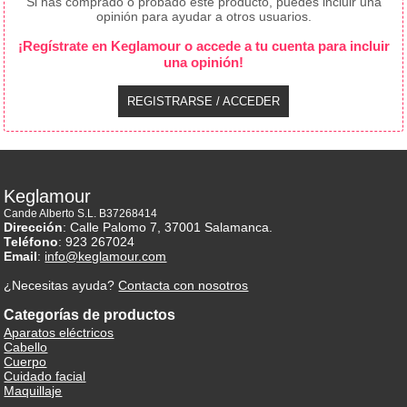
Si has comprado o probado este producto, puedes incluir una
opinión para ayudar a otros usuarios.
¡Regístrate en Keglamour o accede a tu cuenta para incluir
una opinión!
REGISTRARSE / ACCEDER
Keglamour
Cande Alberto S.L. B37268414
Dirección
: Calle Palomo 7, 37001 Salamanca.
Teléfono
: 923 267024
Email
:
info@keglamour.com
¿Necesitas ayuda?
Contacta con nosotros
Categorías de productos
Aparatos eléctricos
Cabello
Cuerpo
Cuidado facial
Maquillaje